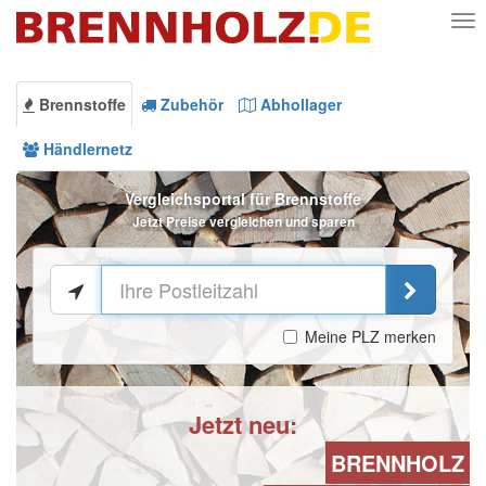
Nav
Brennstoffe
Zubehör
Abhollager
Händlernetz
Vergleichsportal für Brennstoffe
Jetzt Preise vergleichen und sparen
Meine PLZ merken
Jetzt neu:
BRENNHOLZ